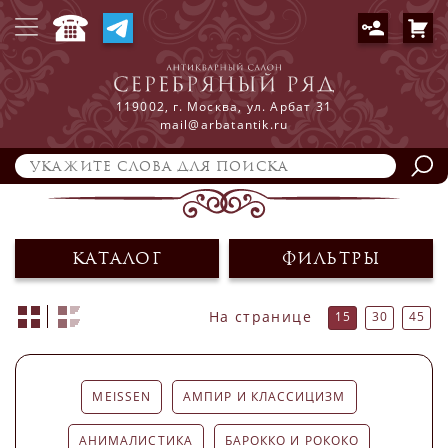
О НАС
КУПИТЬ
ПРОДАТЬ
119002, г. Москва, ул. Арбат 31
УСЛУГИ
mail@arbatantik.ru
КОНТАКТЫ
КАТАЛОГ
ФИЛЬТРЫ
На странице
15
30
45
MEISSEN
АМПИР И КЛАССИЦИЗМ
АНИМАЛИСТИКА
БАРОККО И РОКОКО