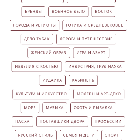
БРЕНДЫ
ВОЕННОЕ ДЕЛО
ВОСТОК
ГОРОДА И РЕГИОНЫ
ГОТИКА И СРЕДНЕВЕКОВЬЕ
ДЕЛО ТАБАК
ДОРОГА И ПУТЕШЕСТВИЕ
ЖЕНСКИЙ ОБРАЗ
ИГРА И АЗАРТ
ИЗДЕЛИЯ С КОСТЬЮ
ИНДУСТРИЯ, ТРУД НАУКА
ИУДАИКА
КАБИНЕТЪ
КУЛЬТУРА И ИСКУССТВО
МОДЕРН И АРТ-ДЕКО
МОРЕ
МУЗЫКА
ОХОТА И РЫБАЛКА
ПАСХА
ПОСТАВЩИКИ ДВОРА
ПРОФЕССИИ
РУССКИЙ СТИЛЬ
СЕМЬЯ И ДЕТИ
СПОРТ